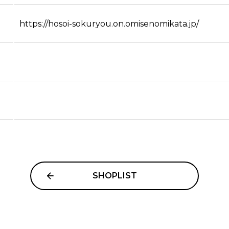
https://hosoi-sokuryou.on.omisenomikata.jp/
SHOPLIST